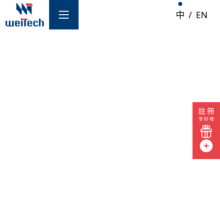
中
/
EN
/服務
AI 機房解決方案
AI 機房測試儀
防火牆
網路交換器
路由器
伺服器
AI 機房基礎建設
光纖監測系統