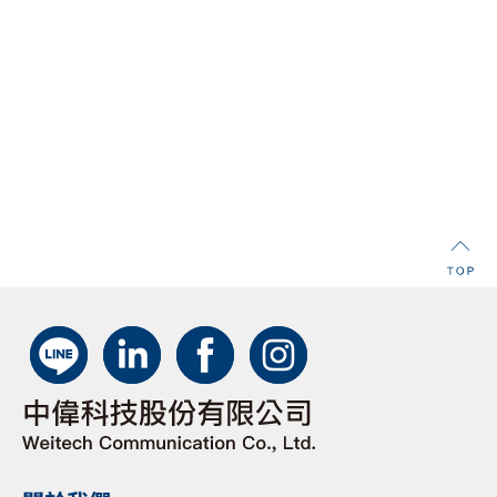
電信工程服務
行動車
電信設備安裝施工
上一則
4DReplay – 重新定
下一則
義體育賽事與娛樂內
雲端浮水印加密
容的沉浸式觀賞體驗